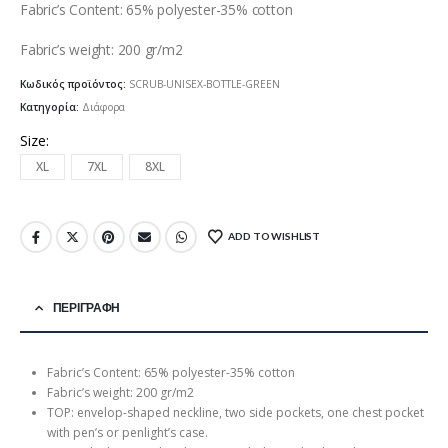
Fabric’s Content: 65% polyester-35% cotton
Fabric’s weight: 200 gr/m2
Κωδικός προϊόντος:
SCRUB-UNISEX-BOTTLE-GREEN
Κατηγορία:
Διάφορα
Size
XL
7XL
8XL
ADD TO WISHLIST
ΠΕΡΙΓΡΑΦΉ
Fabric’s Content: 65% polyester-35% cotton
Fabric’s weight: 200 gr/m2
TOP: envelop-shaped neckline, two side pockets, one chest pocket
with pen’s or penlight’s case.