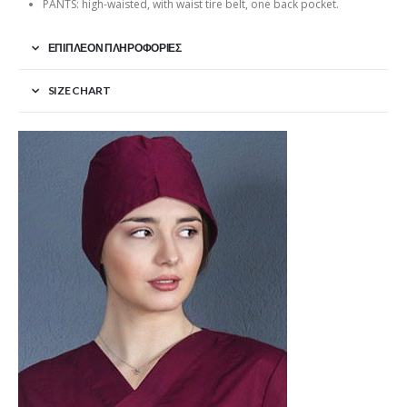
PANTS: high-waisted, with waist tire belt, one back pocket.
ΕΠΙΠΛΈΟΝ ΠΛΗΡΟΦΟΡΊΕΣ
SIZE CHART