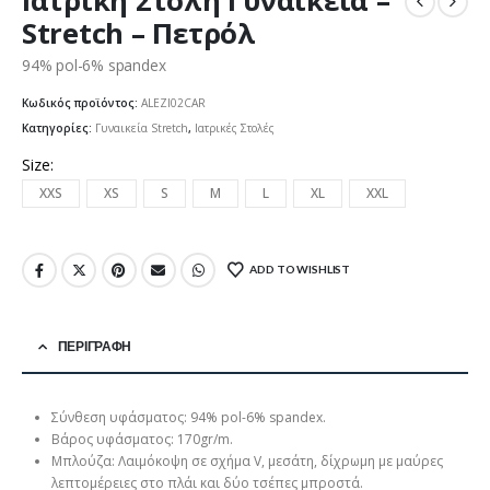
Ιατρική Στολή Γυναικεία –
Stretch – Πετρόλ
94% pol-6% spandex
Κωδικός προϊόντος:
ALEZI02CAR
Κατηγορίες:
Γυναικεία Stretch
,
Ιατρικές Στολές
Size
XXS
XS
S
M
L
XL
XXL
ADD TO WISHLIST
ΠΕΡΙΓΡΑΦΉ
Σύνθεση υφάσματος: 94% pol-6% spandex.
Βάρος υφάσματος: 170gr/m.
Μπλούζα: Λαιμόκοψη σε σχήμα V, μεσάτη, δίχρωμη με μαύρες
λεπτομέρειες στο πλάι και δύο τσέπες μπροστά.