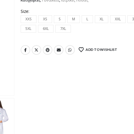
Κατηγορίες:
Γυναικεία
,
Ιατρικές Ποδιές
Size
XXS
XS
S
M
L
XL
XXL
5XL
6XL
7XL
ADD TO WISHLIST