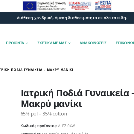
Διάθεση χονδρική. Άμεση διαθεσιμότητα σε όλα τα είδη.
ΠΡΟΪΟΝΤΑ
ΣΧΕΤΙΚΑ ΜΕ ΜΑΣ
ΑΝΑΚΟΙΝΩΣΕΙΣ
ΕΠΙΚΟΙΝΩ
ΤΡΙΚΉ ΠΟΔΙΆ ΓΥΝΑΙΚΕΊΑ – ΜΑΚΡΎ ΜΑΝΊΚΙ
Ιατρική Ποδιά Γυναικεία 
Μακρύ μανίκι
65% pol – 35% cotton
Κωδικός προϊόντος:
ALEZI04W