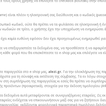
ε τους όρους χρήσης να επιλέξετε το checkbox (κουτάκι) στην επι
me) είναι πλέον η ηλεκτρονική σας διεύθυνση και ο κωδικός (passw
οσωπικό κωδικό, ούτε θα πρέπει να τα φυλάσσει σε ηλεκτρονική ή 
 κωδικών σε τρίτο, ο χρήστης έχει την υποχρέωση να ενημερώσει 
 έχει καμία ευθύνη εφόσον δεν έχει προηγουμένως ενημερωθεί για
ε να επεξεργαστείτε τα δεδομένα σας, να προσθέσετε ή να αφαιρέσε
η κάθε φορά που θα επισκέπτεστε το e-shop μας και επιλέγετε να ε
τε παραγγελία στο e-shop μας,
alezi
.
gr
.
Για την ολοκλήρωση της παρ
λάχιστα για τη σύναψη και εκτέλεση της σύμβασης. Τα εν λόγω στοι
 στη συμπλήρωση της παραγγελίας κι εσείς θα πρέπει να συμπληρ
 προϊόντων (προαιρετικά), στοιχεία για την έκδοση τιμολογίου (Α
α δεδομένα αυτά μεταφέρονται σε συνεργαζόμενες εταιρείες. Ως εκ τ
αιρείες ενδέχεται να επικοινωνήσουν μαζί σας για να ζητήσουν δι
παραγγελίας, εκδίδονται φορολογικά παραστατικά (τιμολόγιο-δελτί