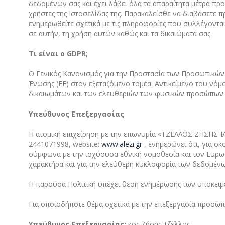
δεδομένων σας και έχει λάβει όλα τα απαραίτητα μέτρα πρ
χρήστες της Ιστοσελίδας της. Παρακαλείσθε να διαβάσετε
ενημερωθείτε σχετικά με τις πληροφορίες που συλλέγονται
σε αυτήν, τη χρήση αυτών καθώς και τα δικαιώματά σας.
Τι είναι ο GDPR;
Ο Γενικός Κανονισμός για την Προστασία των Προσωπικών 
Ένωσης (ΕΕ) στον εξεταζόμενο τομέα. Αντικείμενο του ν
δικαιωμάτων και των ελευθεριών των φυσικών προσώπων 
Υπεύθυνος Επεξεργασίας
Η ατομική επιχείρηση με την επωνυμία «ΤΖΕΛΛΟΣ ΖΗΣΗΣ-ΙΑ
2441071998, website:
www.alezi.gr
, ενημερώνει ότι, για 
σύμφωνα με την ισχύουσα εθνική νομοθεσία και τον Ευρ
χαρακτήρα και για την ελεύθερη κυκλοφορία των δεδομένω
Η παρούσα Πολιτική υπέχει θέση ενημέρωσης των υποκειμ
Για οποιοδήποτε θέμα σχετικά με την επεξεργασία προσωπ
Υπεύθυνος Επεξεργασίας:
κος Ζήσης Τζέλλος