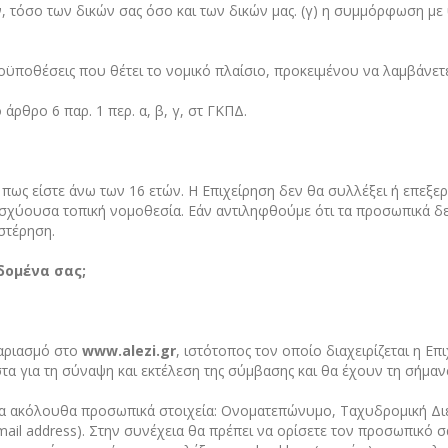
, τόσο των δικών σας όσο και των δικών μας. (γ) η συμμόρφωση μ
οϋποθέσεις που θέτει το νομικό πλαίσιο, προκειμένου να λαμβάνετ
άρθρο 6 παρ. 1 περ. α, β, γ, στ ΓΚΠΔ.
ως είστε άνω των 16 ετών. Η Επιχείρηση δεν θα συλλέξει ή επεξε
ν ισχύουσα τοπική νομοθεσία. Εάν αντιληφθούμε ότι τα προσωπικά 
στέρηση.
δομένα σας;
αριασμό στο
www
.
alezi
.
gr
, ιστότοπος τον οποίο διαχειρίζεται η E
στα για τη σύναψη και εκτέλεση της σύμβασης και θα έχουν τη σήμ
τα ακόλουθα προσωπικά στοιχεία: Ονοματεπώνυμο, Ταχυδρομική Διε
il address). Στην συνέχεια θα πρέπει να ορίσετε τον προσωπικό σα