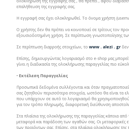
ολοκλήρωση της εγγραφής σας , θα πρέπει , αφού διαβάσετ
επαλήθευση της εγγραφής σας.
Η εγγραφή σας έχει ολοκληρωθεί. Το όνομα χρήστη (userna
Ο χρήστης δεν θα πρέπει να κοινοποιεί σε τρίτους τον πρ
εξουσιοδοτημένη χρήση. Σε περίπτωση γνωστοποίησης των
Σε περίπτωση διαρροής στοιχείων, το
www
.
alezi
.
gr
δεν
Επίσης, δημιουργώντας λογαριασμό στο e-shop μας μπορείτ
γίνει η διαδικασία της ολοκλήρωσης παραγγελίας πιο εύκολ
•
Εκτέλεση Παραγγελίας
Προσωπικά δεδομένα συλλέγονται και όταν πραγματοποιεί
σας ζητηθούν περισσότερα στοιχεία, ωστόσο θα είναι τα ε
που υπάρχουν σε αυτό το λογαριασμό θα χρησιμοποιηθούν
για τον τρόπο πληρωμής, διαφορετική διεύθυνση αποστολής
Στα πλαίσια της ολοκλήρωσης της παραγγελίας κάποια από τ
μεταφορά και παράδοση των αγαθών σας. Οι μεταφορικές ετ
των προϊόντων σας. Επίσης, στα πλαίσια ολοκλήρωσης της 