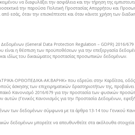
οκειμένου να διαφυλάξει την ασφάλεια και την τήρηση της εμπιστε
 προσεκτικά την παρούσα Πολιτική Προστασίας Απορρήτου και Προσω
 από εσάς, όταν την επισκέπτεστε και όταν κάνετε χρήση των διαδι
Δεδομένων (General Data Protection Regulation – GDPR) 2016/679 
όμου είναι η θέσπιση των προϋποθέσεων για την επεξεργασία δεδο
και ιδίως του δικαιώματος προστασίας προσωπικών δεδομένων.
ΤΡΙΚΑ-ΟΡΘΟΠΕΔΙΚΑ-ΑΚ.ΒΑΡΗΚ» που εδρεύει στην Καρδίτσα, οδός Α. 
σκοπούς άσκησης των επιχειρηματικών δραστηριοτήτων της, προβαίν
ωπαϊκό Κανονισμό 2016/679 για την προστασία των φυσικών προσώ
ν αυτών (Γενικός Κανονισμός για την Προστασία Δεδομένων, εφεξή
ένων των δεδομένων σύμφωνα με τα άρθρα 13-14 του Γενικού Κανο
ικών δεδομένων μπορείτε να απευθυνθείτε στα ακόλουθα στοιχεία 