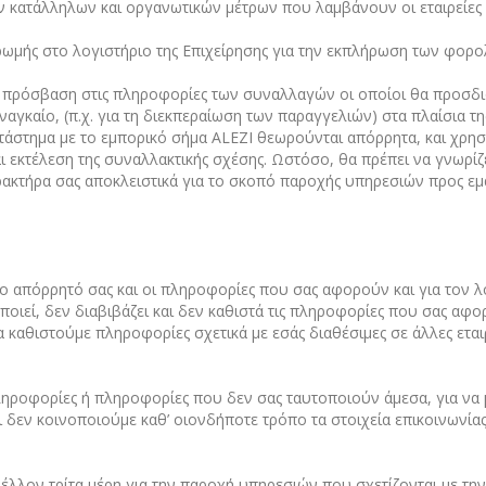
ν κατάλληλων και οργανωτικών μέτρων που λαμβάνουν οι εταιρείες 
ηρωμής στο λογιστήριο της Επιχείρησης για την εκπλήρωση των φο
πρόσβαση στις πληροφορίες των συναλλαγών οι οποίοι θα προσδιορί
αναγκαίο, (π.χ. για τη διεκπεραίωση των παραγγελιών) στα πλαίσια τ
άστημα με το εμπορικό σήμα ALEZI θεωρούνται απόρρητα, και χρησ
 εκτέλεση της συναλλακτικής σχέσης. Ωστόσο, θα πρέπει να γνωρίζε
τήρα σας αποκλειστικά για το σκοπό παροχής υπηρεσιών προς εμάς
το απόρρητό σας και οι πληροφορίες που σας αφορούν και για τον λ
ιεί, δεν διαβιβάζει και δεν καθιστά τις πληροφορίες που σας αφορ
 καθιστούμε πληροφορίες σχετικά με εσάς διαθέσιμες σε άλλες εται
πληροφορίες ή πληροφορίες που δεν σας ταυτοποιούν άμεσα, για να
 δεν κοινοποιούμε καθ’ οιονδήποτε τρόπο τα στοιχεία επικοινωνίας 
λλον τρίτα μέρη για την παροχή υπηρεσιών που σχετίζονται με την