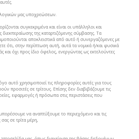
αυτές.
ρολογικών μας υποχρεώσεων.
ζονται συγκεκριμένα και είναι οι υπάλληλοι και
ης διεκπεραίωσης της καταρτιζόμενης σύμβασης. Τα
ιμοποιούνται αποκλειστικά από αυτό ή συνεργαζόμενες με
τε ότι, στην περίπτωση αυτή, αυτά τα νομικά ή/και φυσικά
 και όχι προς ίδιο όφελος, ενεργώντας ως εκτελούντες
όγο αυτό χρησιμοποιεί τις πληροφορίες αυτές για τους
ούν προσιτές σε τρίτους. Επίσης δεν διαβιβάζουμε τις
ρείες, εφαρμογές ή πρόσωπα στις περιστάσεις που
 μπορέσουμε να αναπτύξουμε το περιεχόμενο και τις
σας σε τρίτα μέρη,
 Ιστοσελίδα μας, όπως διαχείριση της βάσης δεδομένων,