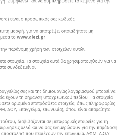
λογή “Συμφωνώ” και να συμπληρώσετε το κείμενο για την
ord) είναι ο προσωπικός σας κωδικός.
έντυπη μορφή, για να αποτρέψει οποιαδήποτε μη
άμεσα το
www
.
alezi
.
gr
 την παράνομη χρήση των στοιχείων αυτών.
τε στοιχεία. Τα στοιχεία αυτά θα χρησιμοποιηθούν για να
ίστε συνδεδεμένοι.
αγγελίας σας και της δημιουργίας λογαριασμού μπορεί να
χεία έχουν τη σήμανση υποχρεωτικού πεδίου. Τα στοιχεία
ώσετε ορισμένα επιπρόσθετα στοιχεία, όπως πληροφορίες
ΦΜ, ΔΟΥ, Επάγγελμα, επωνυμία), όπου είναι απαραίτητο.
ούτου, διαβιβάζονται σε μεταφορικές εταιρείες για τη
ευκρινήσεις αλλά και να σας ενημερώσουν για την παράδοση
ο αποστολής),που περιέχουν την επωνυμία, ΑΦΜ, Δ.Ο.Υ,