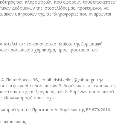
υτικότητας των πληροφοριών που αφορούν τους επισκέπτες/
πικών Δεδομένων της Ιστοσελίδας μας, προκειμένου να
κτυακών υπηρεσιών της, τις πληροφορίες που αναρτώνται
αποτελεί το νέο κανονιστικό πλαίσιο της Ευρωπαϊκή
μένων προσωπικού χαρακτήρα, προς προστασία των
Παπανδρέου 9Β, email: zisistzellos@yahoo.gr, τηλ.:
ει σε επεξεργασία προσωπικών δεδομένων των πελατών της
πων έναντι της επεξεργασίας των δεδομένων προσωπικού
ς «Κανονισμός») όπως ισχύει.
νισμού για την Προστασία Δεδομένων της ΕΕ 679/2016.
επικοινωνίας: